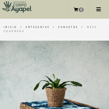
MESA CUADRADA
0
INICIO
/
ARTESANÍAS
/
CANASTOS
/
MESA
CUADRADA