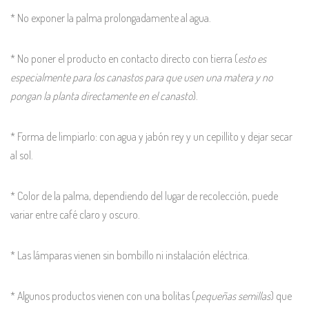
* No exponer la palma prolongadamente al agua.
* No poner el producto en contacto directo con tierra (
esto es
especialmente para los canastos para que usen una matera y no
pongan la planta directamente en el canasto
).
* Forma de limpiarlo: con agua y jabón rey y un cepillito y dejar secar
al sol.
* Color de la palma, dependiendo del lugar de recolección, puede
variar entre café claro y oscuro.
* Las lámparas vienen sin bombillo ni instalación eléctrica.
* Algunos productos vienen con una bolitas (
pequeñas semillas
) que