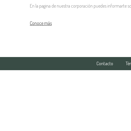
En la pagina de nuestra corporación puedes informarte s
Conoce más
Contacto
Té