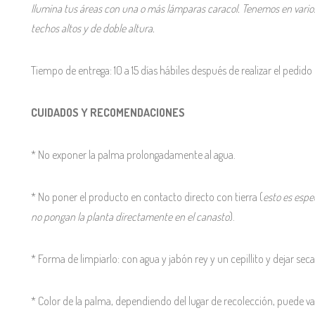
Ilumina tus áreas con una o más lámparas caracol. Tenemos en varios
techos altos y de doble altura.
Tiempo de entrega: 10 a 15 días hábiles después de realizar el pedido 
CUIDADOS Y RECOMENDACIONES
* No exponer la palma prolongadamente al agua.
* No poner el producto en contacto directo con tierra (
esto es espe
no pongan la planta directamente en el canasto
).
* Forma de limpiarlo: con agua y jabón rey y un cepillito y dejar secar
* Color de la palma, dependiendo del lugar de recolección, puede var