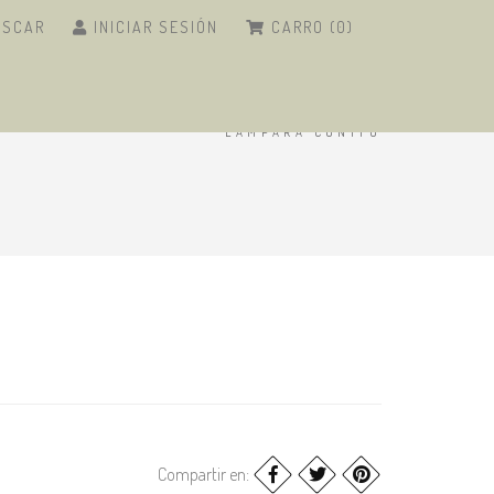
USCAR
INICIAR SESIÓN
CARRO (0)
INICIO
/
ARTESANÍAS
/
LÁMPARAS
/
LÁMPARA CONITO
Compartir en: