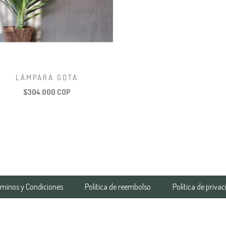
LÁMPARA GOTA
$304.000 COP
rminos y Condiciones
Politica de reembolso
Política de priva