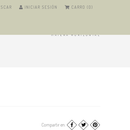
USCAR
INICIAR SESIÓN
CARRO (0)
INICIO
/
ARTESANÍAS
/
MATERAS
/
MATERA HORIZONTAL
Compartir en: