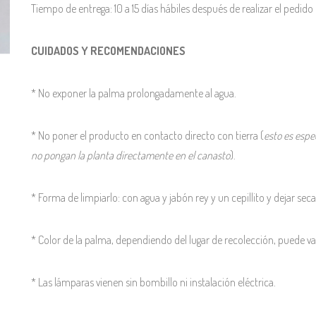
Tiempo de entrega: 10 a 15 días hábiles después de realizar el pedido 
CUIDADOS Y RECOMENDACIONES
* No exponer la palma prolongadamente al agua.
* No poner el producto en contacto directo con tierra (
esto es espe
no pongan la planta directamente en el canasto
).
* Forma de limpiarlo: con agua y jabón rey y un cepillito y dejar secar
* Color de la palma, dependiendo del lugar de recolección, puede var
* Las lámparas vienen sin bombillo ni instalación eléctrica.