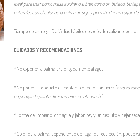
Ideal para usar como mesa auxiliar o si bien como un butaco. Su t
naturales con el color de la palma de seje y permite dar un toque de 
Tiempo de entrega: 10 a 15 días hábiles después de realizar el pedido 
CUIDADOS Y RECOMENDACIONES
* No exponer la palma prolongadamente al agua.
* No poner el producto en contacto directo con tierra (
esto es espe
no pongan la planta directamente en el canasto
).
* Forma de limpiarlo: con agua y jabón rey y un cepillito y dejar secar
* Color de la palma, dependiendo del lugar de recolección, puede var