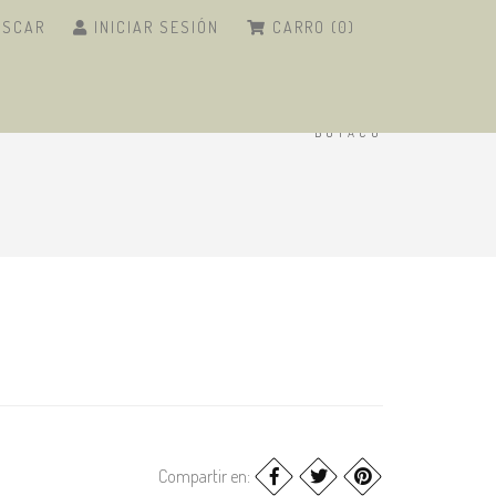
USCAR
INICIAR SESIÓN
CARRO (0)
NICIO
/
ARTESANÍAS
/
DECORACIÓN
/
BUTACO
Compartir en: