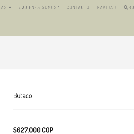
ÍAS
¿QUIÉNES SOMOS?
CONTACTO
NAVIDAD
B
I
Butaco
$627.000 COP