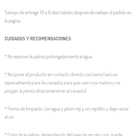
Tiempo de entrega: 10 a 15 días hábiles después de realizar el pedido en
la pagina.
CUIDADOS Y RECOMENDACIONES
* No exponer la palma prolongadamente al agua.
* No poner el producto en contacto directo con tierra (
esto es
especialmente para los canastos para que usen una matera y no
pongan la planta directamente en el canasto
).
* Forma de limpiarlo: con agua y jabón rey y un cepillito y dejar secar
al sol.
* Color de la palma, dependiendo del lugar de recolección, puede