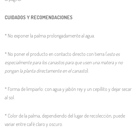
CUIDADOS Y RECOMENDACIONES
* No exponer la palma prolongadamente al agua.
* No poner el producto en contacto directo con tierra (
esto es
especialmente para los canastos para que usen una matera y no
pongan la planta directamente en el canasto
).
* Forma de limpiarlo: con agua y jabón rey y un cepillito y dejar secar
al sol.
* Color de la palma, dependiendo del lugar de recolección, puede
variar entre café claro y oscuro.