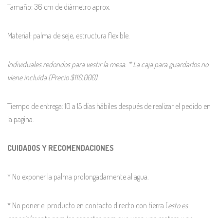
Tamaño: 36 cm de diámetro aprox.
Material: palma de seje, estructura flexible.
Individuales redondos para vestir la mesa. * La caja para guardarlos no
viene incluída (Precio $110.000).
Tiempo de entrega: 10 a 15 días hábiles después de realizar el pedido en
la pagina.
CUIDADOS Y RECOMENDACIONES
* No exponer la palma prolongadamente al agua.
* No poner el producto en contacto directo con tierra (
esto es