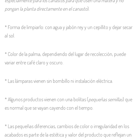
especialmente para los canastos para que usen una matera y no
pongan la planta directamente en el canasto
).
* Forma de limpiarlo: con agua y jabón rey y un cepillito y dejar secar
al sol.
* Color de la palma, dependiendo del lugar de recolección, puede
variar entre café claro y oscuro.
* Las lámparas vienen sin bombillo ni instalación eléctrica.
* Algunos productos vienen con una bolitas (
pequeñas semillas
) que
es normal que se vayan cayendo con el tiempo.
* Las pequeñas diferencias, cambios de color o irregularidad en los
acabados es parte de la estética y valor del producto que reflejan un