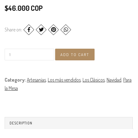
$46.000 COP
Share on:
Category:
Artesanías
,
Los más vendidos
,
Los Clásicos
,
Navidad
,
Para
la Mesa
DESCRIPTION