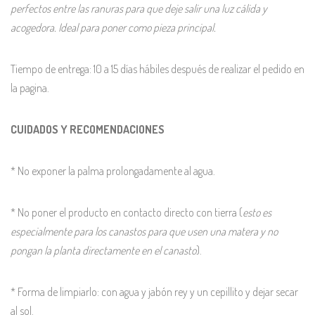
perfectos entre las ranuras para que deje salir una luz cálida y
acogedora. Ideal para poner como pieza principal.
Tiempo de entrega: 10 a 15 días hábiles después de realizar el pedido en
la pagina.
CUIDADOS Y RECOMENDACIONES
* No exponer la palma prolongadamente al agua.
* No poner el producto en contacto directo con tierra (
esto es
especialmente para los canastos para que usen una matera y no
pongan la planta directamente en el canasto
).
* Forma de limpiarlo: con agua y jabón rey y un cepillito y dejar secar
al sol.