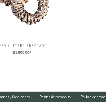
ERVILLETERO ENREDADO
$15.000 COP
rminos y Condiciones
Politica de reembolso
Política de priva