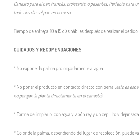
Canasto para el pan francés, croissants, o pasantes. Perfecto para
todos los días el pan en la mesa.
Tiempo de entrega: 10 a 15 días hábiles después de realizar el pedido 
CUIDADOS Y RECOMENDACIONES
* No exponer la palma prolongadamente al agua.
* No poner el producto en contacto directo con tierra (
esto es espe
no pongan la planta directamente en el canasto
).
* Forma de limpiarlo: con agua y jabón rey y un cepillito y dejar secar
* Color de la palma, dependiendo del lugar de recolección, puede var