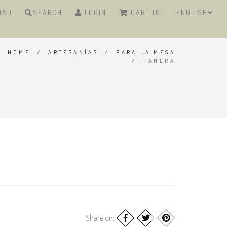
DAD
SEARCH
LOGIN
CART (0)
ENGLISH
HOME
/
ARTESANÍAS
/
PARA LA MESA
/
PANERA
Share on: